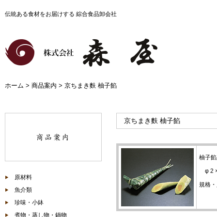
伝統ある食材をお届けする 綜合食品卸会社
ホーム
>
商品案内
> 京ちまき麩 柚子餡
京ちまき麩 柚子餡
柚子餡
φ 2 ×
原材料
規格・入
魚介類
珍味・小鉢
煮物・蒸し物・鍋物